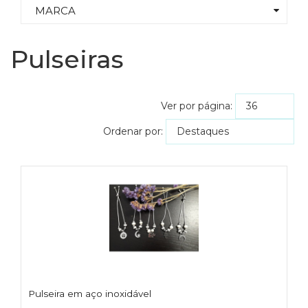
ES
MARCA
N
ES
Pulseiras
M
ES
PA
Ver por página:
T
Ordenar por:
sh
pe
C
T
/
S
C
G
Pulseira em aço inoxidável