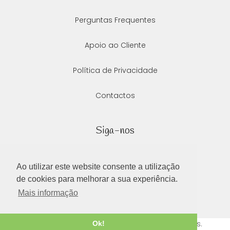
Perguntas Frequentes
Apoio ao Cliente
Política de Privacidade
Contactos
Siga-nos
Ao utilizar este website consente a utilização
de cookies para melhorar a sua experiência.
Mais informação
2020 ©
Ellephant
, todos os direitos reservados.
Ok!