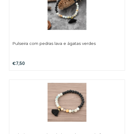
A
s
c
Pulseira com pedras lava e ágatas verdes
€7,50