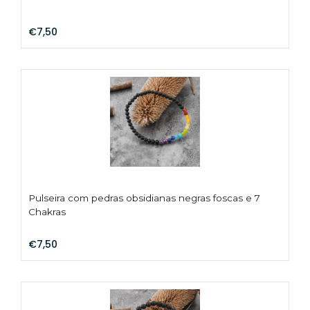
Hi
€7,50
C
su
B
Es
T
Bi
Pu
Pulseira com pedras obsidianas negras foscas e 7
Y
Chakras
Ve
€7,50
e
N
M