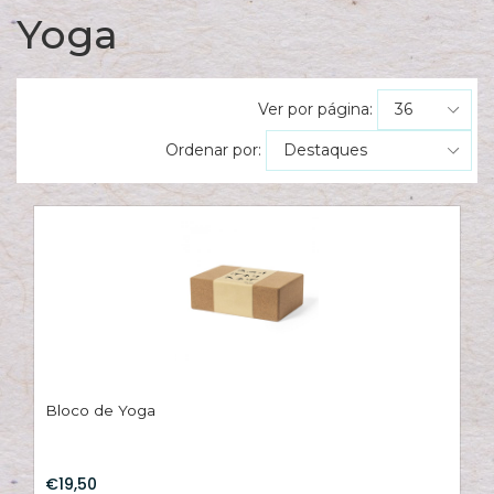
ES
Yoga
N
ES
M
Ver por página:
ES
Ordenar por:
PA
T
sh
pe
C
T
/
S
Bloco de Yoga
C
G
€19,50