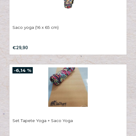
A
s
c
Saco yoga (16 x 65 cm)
€29,90
-6,14 %
Set Tapete Yoga + Saco Yoga