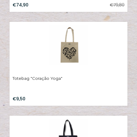
€74,90
€79,80
Totebag "Coração Yoga"
€9,50