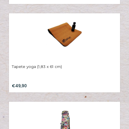
Hi
C
su
B
Es
T
Bi
Tapete yoga (1,83 x 61 cm)
Pu
€49,90
Y
Ve
e
N
M