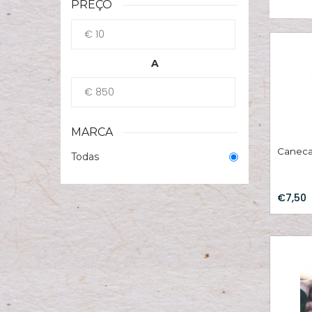
PREÇO
A
MARCA
Caneca
Todas
€7,50