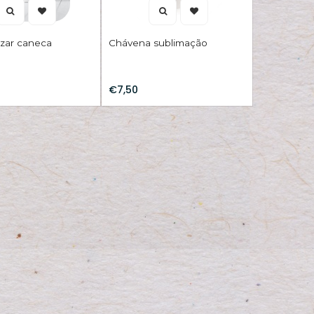
izar caneca
Chávena sublimação
€7,50