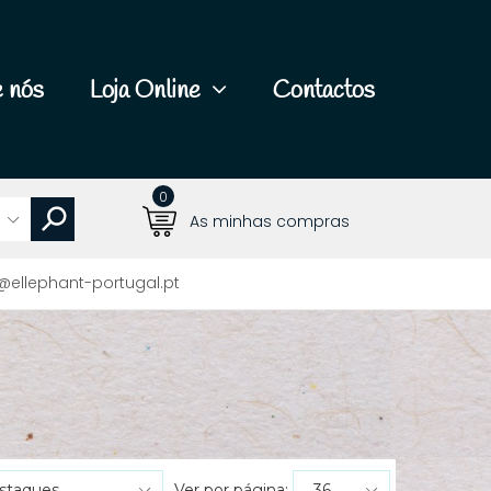
 nós
Loja Online
Contactos
0
As minhas compras
@ellephant-portugal.pt
Ver por página: