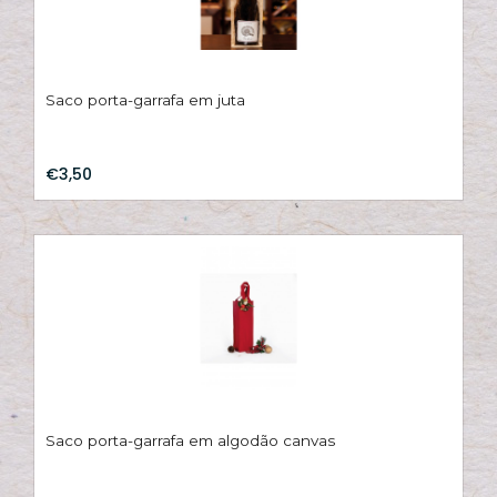
A
s
c
Saco porta-garrafa em juta
€3,50
Saco porta-garrafa em algodão canvas