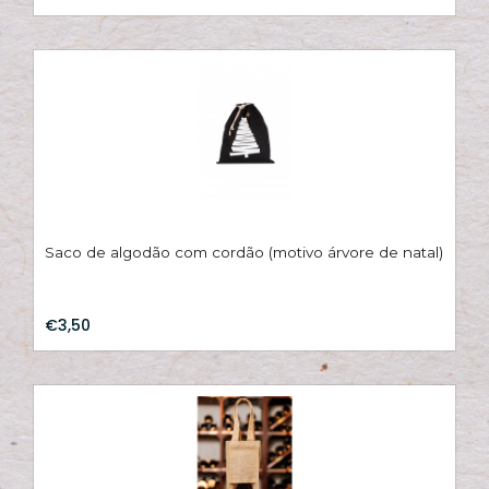
Hi
C
su
B
Es
T
Bi
Saco de algodão com cordão (motivo árvore de natal)
Pu
€3,50
Y
Ve
e
N
M