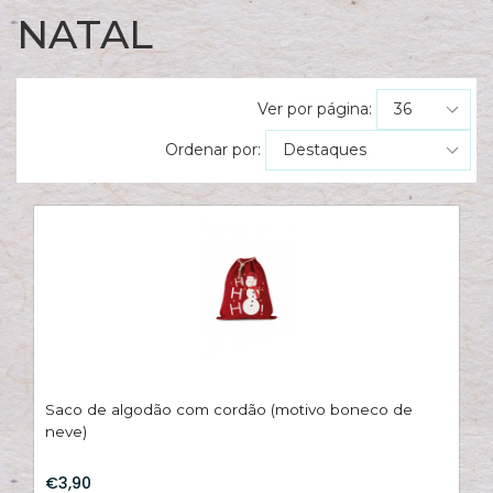
ES
NATAL
N
ES
M
Ver por página:
ES
Ordenar por:
PA
T
sh
pe
C
T
/
S
Saco de algodão com cordão (motivo boneco de
C
neve)
G
€3,90