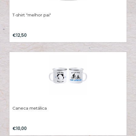
T-shirt "melhor pai"
€12,50
Caneca metálica
€10,00