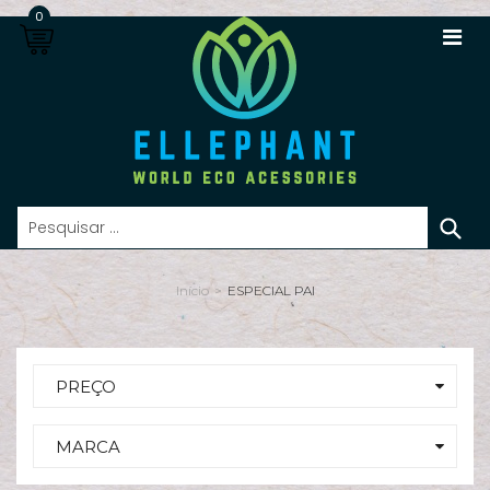
0
S
n
Início
>
ESPECIAL PAI
Lo
Re
s
PREÇO
Ca
MARCA
In