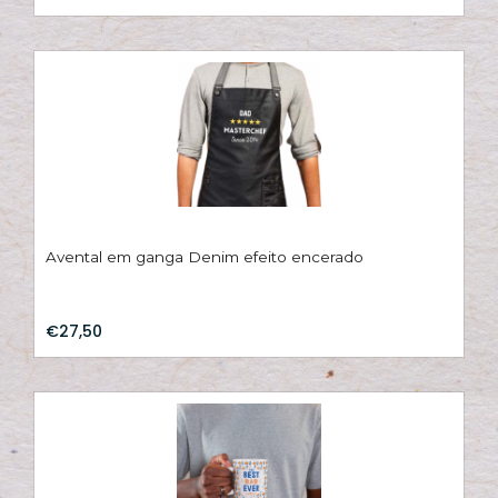
Hi
C
su
B
Es
T
Bi
Avental em ganga Denim efeito encerado
Pu
€27,50
Y
Ve
e
N
M