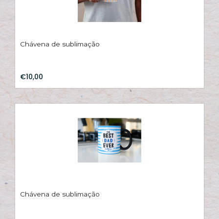
A
s
c
Chávena de sublimação
€10,00
Chávena de sublimação