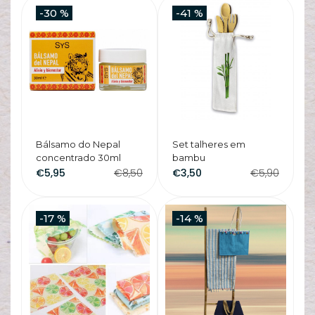
-30 %
-41 %
Bálsamo do Nepal
Set talheres em
concentrado 30ml
bambu
€5,95
€8,50
€3,50
€5,90
-17 %
-14 %