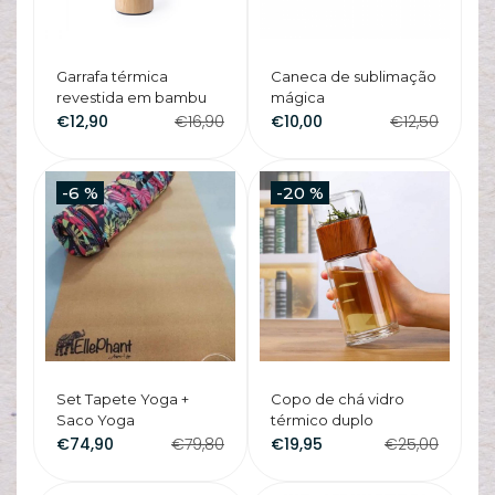
A
s
Garrafa térmica
Caneca de sublimação
c
revestida em bambu
mágica
€12,90
€16,90
€10,00
€12,50
-6 %
-20 %
Set Tapete Yoga +
Copo de chá vidro
Saco Yoga
térmico duplo
€74,90
€79,80
€19,95
€25,00