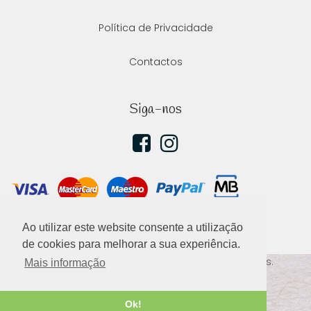
Política de Privacidade
Contactos
Siga-nos
Ao utilizar este website consente a utilização
de cookies para melhorar a sua experiência.
2020 ©
Ellephant
, todos os direitos reservados.
Mais informação
Desenvolvido por
Ok!