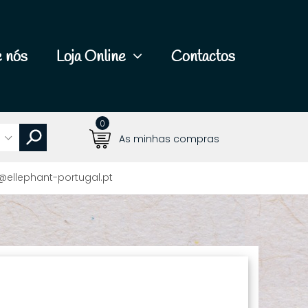
 nós
Loja Online
Contactos
0
As minhas compras
@ellephant-portugal.pt