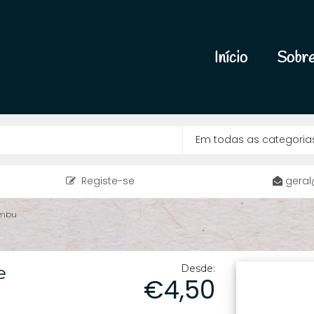
Início
Sobre
Registe-se
geral
ambu
e
Desde:
€4,50