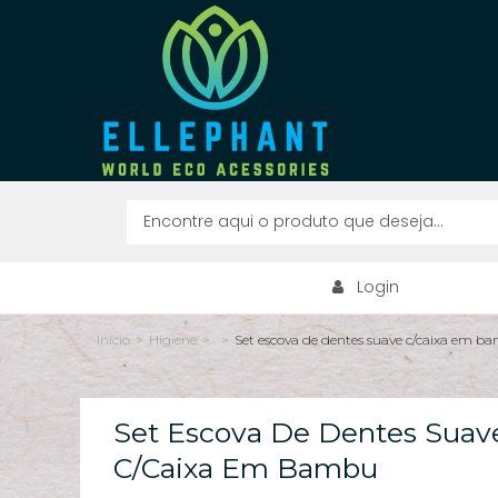
Login
Início
>
Higiene
>
>
Set escova de dentes suave c/caixa em b
Set Escova De Dentes Suav
C/caixa Em Bambu