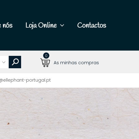
 nós
Loja Online
Contactos
0
As minhas compras
@ellephant-portugal.pt