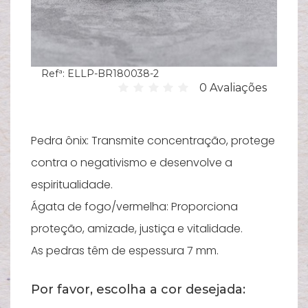
Hi
C
su
Refª:
ELLP-BR180038-2
B
0 Avaliações
Es
T
Pedra ônix: Transmite concentração, protege
Bi
contra o negativismo e desenvolve a
Pu
espiritualidade.
Ágata de fogo/vermelha: Proporciona
Y
proteção, amizade, justiça e vitalidade.
Ve
e
As pedras têm de espessura 7 mm.
N
Por favor, escolha a cor desejada:
M