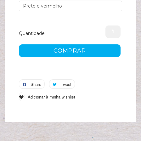
A
s
c
Quantidade
COMPRAR
Share
Tweet
Adicionar à minha wishlist