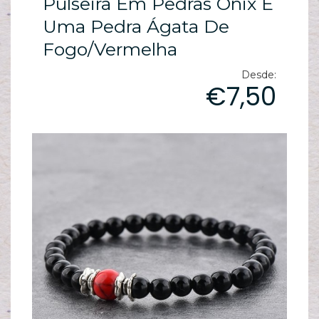
Pulseira Em Pedras Ônix E
ES
N
Uma Pedra Ágata De
Fogo/vermelha
ES
M
Desde:
€7,50
ES
PA
T
sh
pe
C
T
/
S
C
G