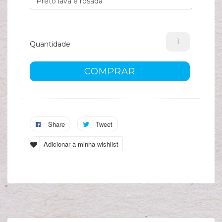
A
s
c
Quantidade
COMPRAR
Share
Tweet
Adicionar à minha wishlist