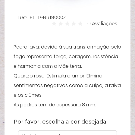
Hi
Refª:
ELLP-BR180002
C
0 Avaliações
su
B
Es
Pedra lava: devido à sua transformação pelo
T
fogo representa força, coragem, resistência
e harmonia com a Mãe terra.
Bi
Quartzo rosa: Estimula o amor. Elimina
Pu
sentimentos negativos como a culpa, a raiva
Y
e os ciúmes.
Ve
As pedras têm de espessura 8 mm.
e
N
Por favor, escolha a cor desejada:
M