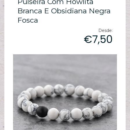
Pulseira Com Howlita
ES
N
Branca E Obsidiana Negra
Fosca
ES
M
Desde:
€7,50
ES
PA
T
sh
pe
C
T
/
S
C
G