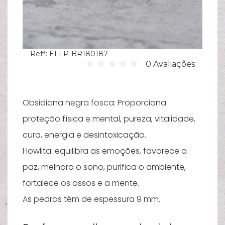
Hi
C
su
Refª:
ELLP-BR180187
B
0 Avaliações
Es
T
Obsidiana negra fosca: Proporciona
Bi
proteção física e mental, pureza, vitalidade,
Pu
cura, energia e desintoxicação.
Howlita: equilibra as emoções, favorece a
Y
paz, melhora o sono, purifica o ambiente,
Ve
e
fortalece os ossos e a mente.
As pedras têm de espessura 9 mm.
N
M