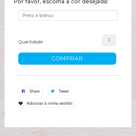
Por favor, escolha a cor desejada:
A
s
c
Quantidade
COMPRAR
Share
Tweet
Adicionar à minha wishlist