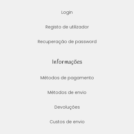
ES
N
Login
ES
M
Registo de utilizador
ES
Recuperação de password
PA
T
Informações
sh
pe
Métodos de pagamento
C
T
Métodos de envio
/
S
Devoluções
C
Custos de envio
G