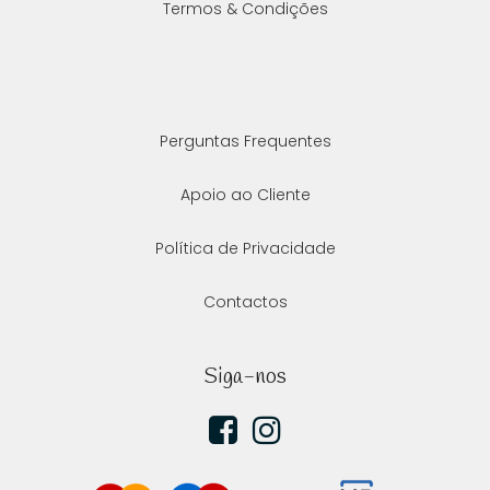
Termos & Condições
Hi
C
su
B
Perguntas Frequentes
Es
Apoio ao Cliente
T
Bi
Política de Privacidade
Pu
Contactos
Y
Ve
Siga-nos
e
N
M