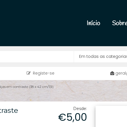
Início
Sobre
Registe-se
geral
ças em contraste (38 x 42 cm/13l)
raste
Desde:
€5,00