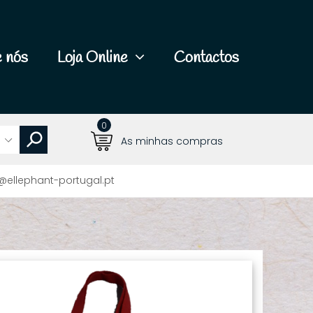
 nós
Loja Online
Contactos
0
As minhas compras
@ellephant-portugal.pt