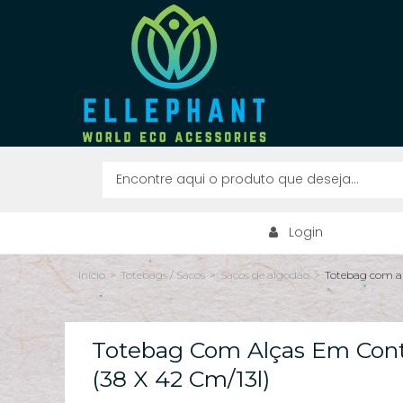
Login
Início
>
Totebags / Sacos
>
Sacos de algodão
>
Totebag com al
Totebag Com Alças Em Cont
(38 X 42 Cm/13l)