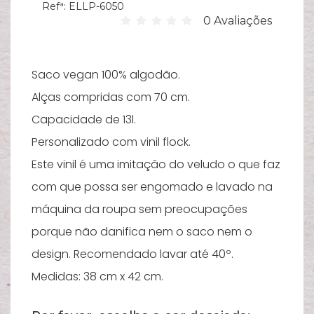
Refª:
ELLP-6050
Hi
0 Avaliações
C
su
Saco vegan 100% algodão.
B
Alças compridas com 70 cm.
Es
Capacidade de 13l.
T
Personalizado com vinil flock.
Bi
Este vinil é uma imitação do veludo o que faz
Pu
com que possa ser engomado e lavado na
máquina da roupa sem preocupações
Y
porque não danifica nem o saco nem o
Ve
e
design. Recomendado lavar até 40º.
Medidas: 38 cm x 42 cm.
N
M