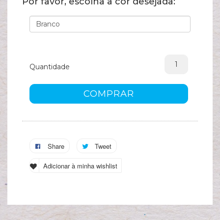
Por favor, escolha a cor desejada:
A
s
c
Quantidade
COMPRAR
Share
Tweet
Adicionar à minha wishlist