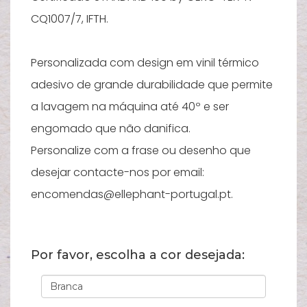
CQ1007/7, IFTH.
A
s
c
Personalizada com design em vinil térmico
adesivo de grande durabilidade que permite
a lavagem na máquina até 40º e ser
engomado que não danifica.
Personalize com a frase ou desenho que
desejar contacte-nos por email:
encomendas@ellephant-portugal.pt.
Por favor, escolha a cor desejada: