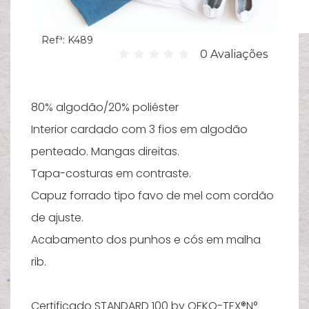
Hi
Refª:
K489
C
0 Avaliações
su
B
Es
80% algodão/20% poliéster
T
Interior cardado com 3 fios em algodão
penteado. Mangas direitas.
Bi
Tapa-costuras em contraste.
Pu
Capuz forrado tipo favo de mel com cordão
Y
de ajuste.
Ve
Acabamento dos punhos e cós em malha
e
rib.
N
M
Certificado STANDARD 100 by OEKO-TEX®N°