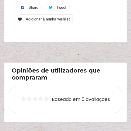
Share
Tweet
A
s
Adicionar à minha wishlist
c
Opiniões de utilizadores que
compraram
Baseado em 0 avaliações