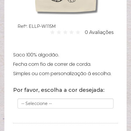
Hi
C
su
Refª:
ELLP-W115M
0 Avaliações
B
Es
T
Saco 100% algodão.
Fecha com fio de correr de corda.
Bi
Simples ou com personalização á escolha.
Pu
Y
Por favor, escolha a cor desejada:
Ve
e
N
M