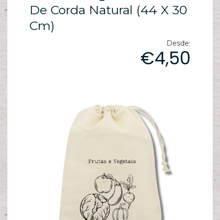
ES
De Corda Natural (44 X 30
N
Cm)
ES
M
Desde:
€4,50
ES
PA
T
sh
pe
C
T
/
S
C
G