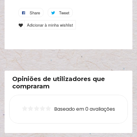
A
Share
Tweet
s
c
Adicionar à minha wishlist
Opiniões de utilizadores que
compraram
Baseado em 0 avaliações