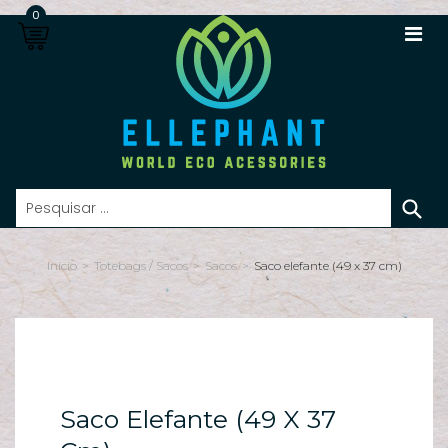
0
S
n
Início
>
Totebags / Sacos
>
Sacos
>
Saco elefante (49 x 37 cm)
Lo
Re
s
Ca
Saco Elefante (49 X 37
In