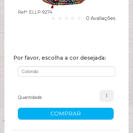
Hi
Refª:
ELLP-9274
C
0 Avaliações
su
B
Es
T
Por favor, escolha a cor desejada:
Bi
Pu
Y
Quantidade
Ve
e
COMPRAR
N
M