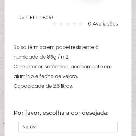
Hi
Refª:
ELLP-6063
C
0 Avaliações
su
B
Es
Bolsa térmica em papel resistente à
T
humidade de 85g / m2.
Com interior isotérmico, acabamento em
Bi
alumínio e fecho de velcro.
Pu
Capacidade de 2,6 litros.
Y
Ve
e
Por favor, escolha a cor desejada:
N
M