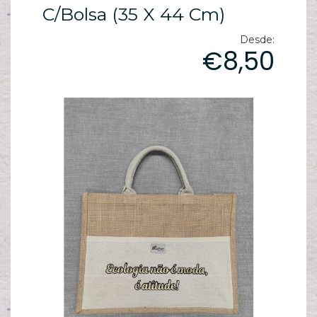
ES
C/bolsa (35 X 44 Cm)
N
Desde:
ES
€8,50
M
ES
PA
T
sh
pe
C
T
/
S
C
G