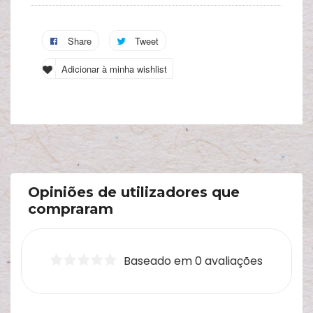
A
s
Share
Tweet
c
Adicionar à minha wishlist
Opiniões de utilizadores que
compraram
Baseado em 0 avaliações