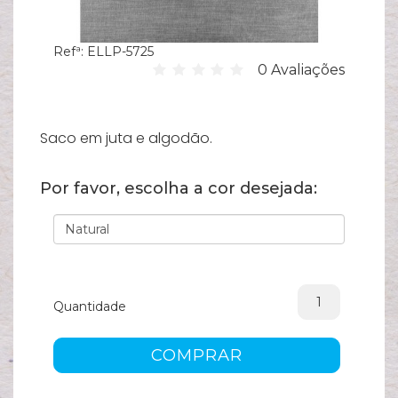
Hi
Refª:
ELLP-5725
C
0 Avaliações
su
B
Es
Saco em juta e algodão.
T
Por favor, escolha a cor desejada:
Bi
Pu
Y
Ve
Quantidade
e
COMPRAR
N
M