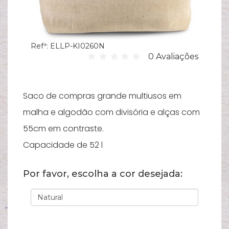
Hi
C
su
Refª:
ELLP-KI0260N
0 Avaliações
B
Es
T
Saco de compras grande multiusos em
malha e algodão com divisória e alças com
Bi
55cm em contraste.
Pu
Capacidade de 52 l
Y
Por favor, escolha a cor desejada:
Ve
e
N
M