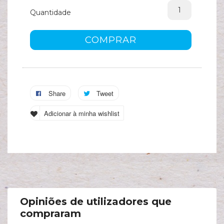
Quantidade
A
s
c
COMPRAR
Share
Tweet
Adicionar à minha wishlist
Opiniões de utilizadores que
compraram