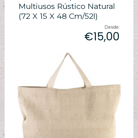
ES
Multiusos Rústico Natural
N
(72 X 15 X 48 Cm/52l)
ES
M
Desde:
€15,00
ES
PA
T
sh
pe
C
T
/
S
C
G