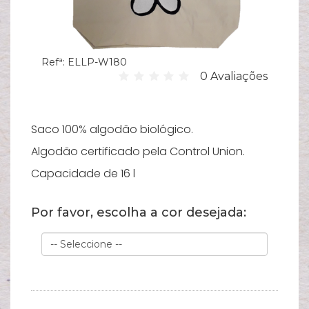
Hi
C
su
Refª:
ELLP-W180
0 Avaliações
B
Es
T
Saco 100% algodão biológico.
Algodão certificado pela Control Union.
Bi
Capacidade de 16 l
Pu
Y
Por favor, escolha a cor desejada:
Ve
e
N
M