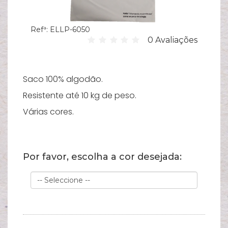
Hi
Refª:
ELLP-6050
C
0 Avaliações
su
B
Es
Saco 100% algodão.
T
Resistente até 10 kg de peso.
Várias cores.
Bi
Pu
Y
Por favor, escolha a cor desejada:
Ve
e
N
M