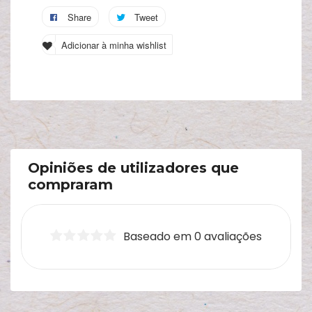
Share
Tweet
A
s
Adicionar à minha wishlist
c
Opiniões de utilizadores que
compraram
Baseado em 0 avaliações