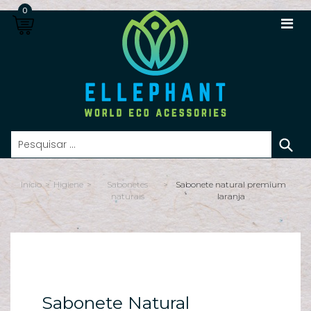
0
S
n
Início
>
Higiene
>
Sabonetes
>
Sabonete natural premium
Lo
naturais
laranja
Re
s
Ca
In
Sabonete Natural