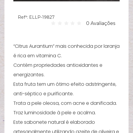
Hi
Refª:
ELLP-19827
C
0 Avaliações
su
B
Es
“Citrus Aurantium” mais conhecida por laranja
T
é rica em vitamina C.
Contém propriedades antioxidantes e
Bi
energizantes.
Pu
Esta fruta tem um ótimo efeito adstringente,
Y
anti-séptico e purificante.
Ve
Trata a pele oleosa, com acne e danificada.
e
Traz luminosidade à pele e acalma.
N
Este sabonete natural é elaborado
M
artesanalmente utilizando azeite de oliveira e