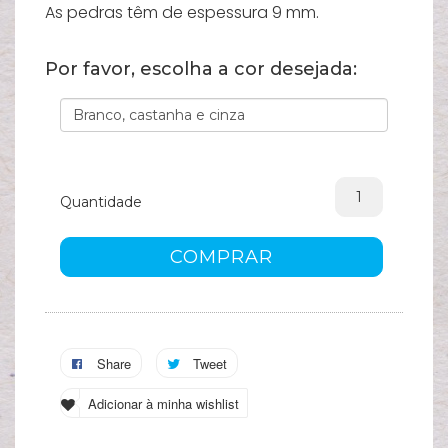
As pedras têm de espessura 9 mm.
A
s
Por favor, escolha a cor desejada:
c
Quantidade
COMPRAR
Share
Tweet
Adicionar à minha wishlist