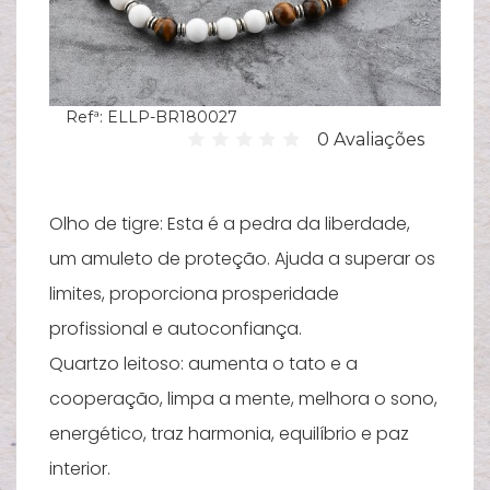
Hi
C
su
Refª:
ELLP-BR180027
B
0 Avaliações
Es
T
Olho de tigre: Esta é a pedra da liberdade,
Bi
um amuleto de proteção. Ajuda a superar os
Pu
limites, proporciona prosperidade
profissional e autoconfiança.
Y
Quartzo leitoso: aumenta o tato e a
Ve
e
cooperação, limpa a mente, melhora o sono,
energético, traz harmonia, equilíbrio e paz
N
interior.
M