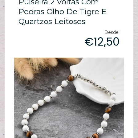
Pulseira 2 Voltas Com
ES
N
Pedras Olho De Tigre E
Quartzos Leitosos
ES
M
Desde:
€12,50
ES
PA
T
sh
pe
C
T
/
S
C
G