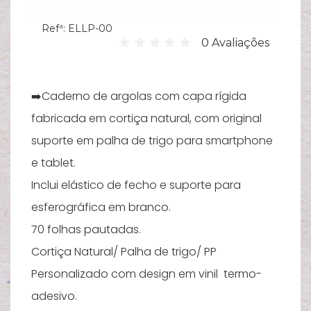
Hi
Refª:
ELLP-00
C
0 Avaliações
su
B
➡️Caderno de argolas com capa rígida
Es
fabricada em cortiça natural, com original
T
suporte em palha de trigo para smartphone
Bi
e tablet.
Pu
Inclui elástico de fecho e suporte para
esferográfica em branco.
Y
70 folhas pautadas.
Ve
e
Cortiça Natural/ Palha de trigo/ PP
Personalizado com design em vinil termo-
N
adesivo.
M