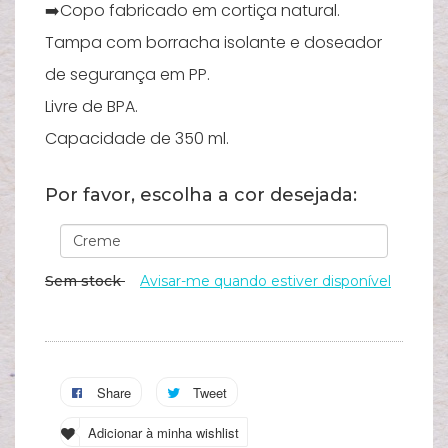
➡️Copo fabricado em cortiça natural.
A
Tampa com borracha isolante e doseador
s
c
de segurança em PP.
Livre de BPA.
Capacidade de 350 ml.
Por favor, escolha a cor desejada:
Sem stock
Avisar-me quando estiver disponível
Share
Tweet
Adicionar à minha wishlist