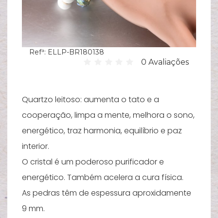
Hi
C
su
Refª:
ELLP-BR180138
B
0 Avaliações
Es
T
Quartzo leitoso: aumenta o tato e a
Bi
cooperação, limpa a mente, melhora o sono,
Pu
energético, traz harmonia, equilíbrio e paz
interior.
Y
O cristal é um poderoso purificador e
Ve
e
energético. Também acelera a cura física.
As pedras têm de espessura aproxidamente
N
9 mm.
M