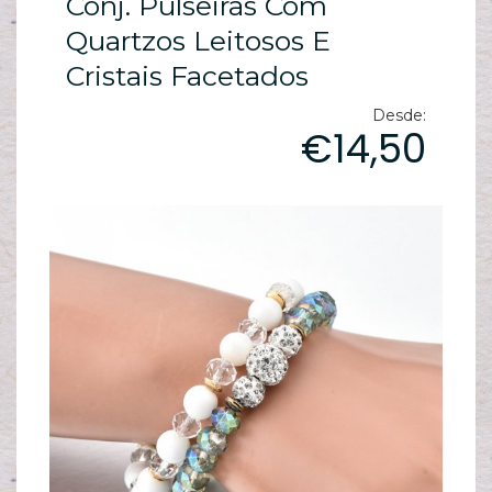
Conj. Pulseiras Com
ES
N
Quartzos Leitosos E
Cristais Facetados
ES
M
Desde:
€14,50
ES
PA
T
sh
pe
C
T
/
S
C
G