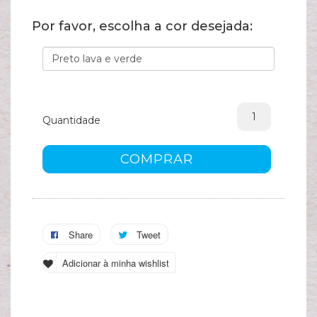
A
Por favor, escolha a cor desejada:
s
c
Quantidade
COMPRAR
Share
Tweet
Adicionar à minha wishlist