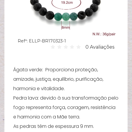
Hi
C
su
B
Es
Refª:
ELLP-BR170323-1
0 Avaliações
T
Bi
Ágata verde: Proporciona proteção,
Pu
amizade, justiça, equilíbrio, purificação,
harmonia e vitalidade.
Y
Pedra lava: devido à sua transformação pelo
Ve
e
fogo representa força, coragem, resistência
e harmonia com a Mãe terra.
N
As pedras têm de espessura 9 mm.
M