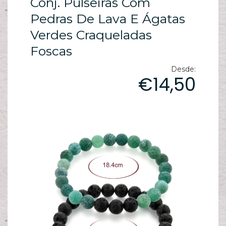
Conj. Pulseiras Com
ES
N
Pedras De Lava E Ágatas
Verdes Craqueladas
ES
M
Foscas
ES
Desde:
PA
€14,50
T
sh
pe
C
T
/
S
C
G